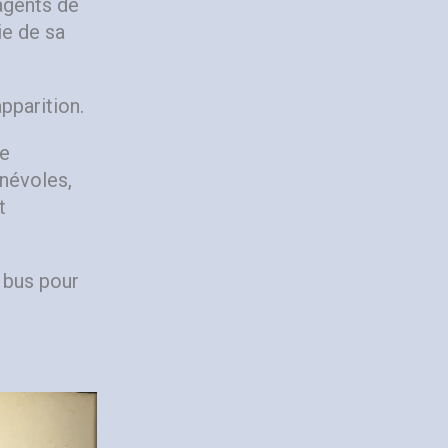
 agents de
ie de sa
pparition.
de
énévoles,
t
e bus pour