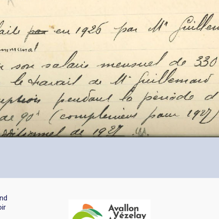
and
ir