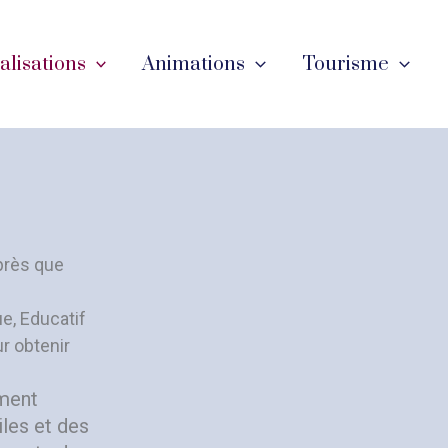
éalisations
Animations
Tourisme
après que
ue, Educatif
r obtenir
ement
iles et des