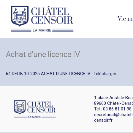
Aller
au
Vie m
contenu
Achat d’une licence IV
64 DELIB 10-2025 ACHAT D’UNE LICENCE IV
Télécharger
1 place Aristide Bri
89660 Châtel-Censo
Tel : 03 86 81 01 98
secretariat@chatel-
censoir.fr