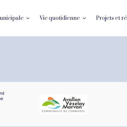
unicipale
Vie quotidienne
Projets et r
and
ir