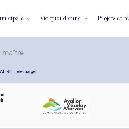
unicipale
Vie quotidienne
Projets et r
s maître
MAITRE
Télécharger
and
ir