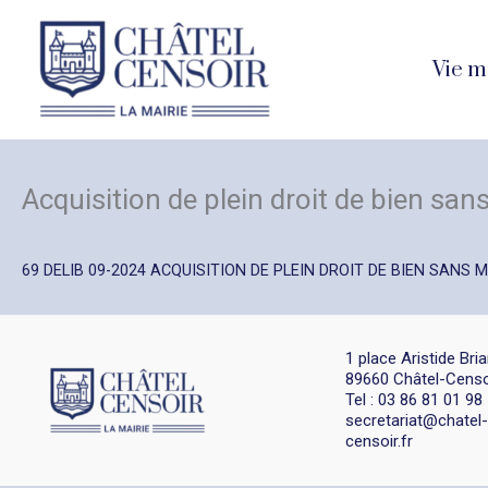
Aller
au
Vie m
contenu
Acquisition de plein droit de bien san
69 DELIB 09-2024 ACQUISITION DE PLEIN DROIT DE BIEN SANS 
1 place Aristide Bri
89660 Châtel-Censo
Tel : 03 86 81 01 98
secretariat@chatel-
censoir.fr