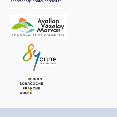
secretariat@chatel-censoir.fr