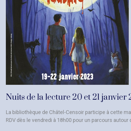
17
septembre
Nuits de la lecture 20 et 21 janvier
La bibliothèque de Châtel-Censoir participe à cette ma
RDV dès le vendredi à 18h00 pour un parcours autour d