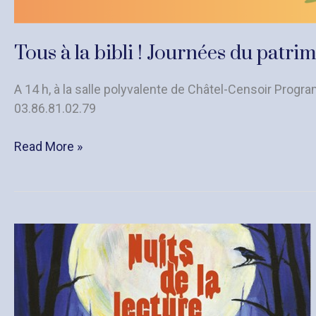
Tous à la bibli ! Journées du patr
A 14 h, à la salle polyvalente de Châtel-Censoir Progr
03.86.81.02.79
Tous
Read More »
à
la
bibli
!
Journées
du
patrimoine
Mercredi