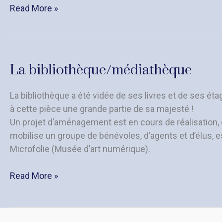
Nuits
Read More »
de
la
lecture
20
La bibliothèque/médiathèque
et
21
La bibliothèque a été vidée de ses livres et de ses éta
janvier
à cette pièce une grande partie de sa majesté !
2023
Un projet d’aménagement est en cours de réalisation, e
mobilise un groupe de bénévoles, d’agents et d’élus, e
Microfolie (Musée d’art numérique).
La
Read More »
bibliothèque/médiathèque