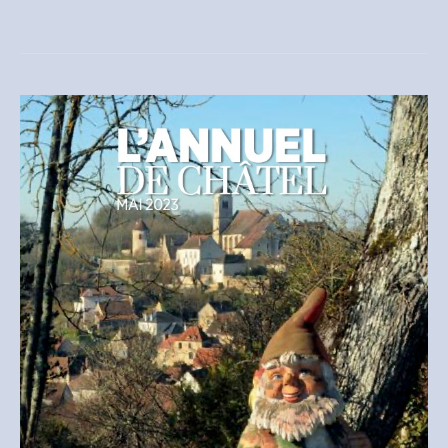
de
Châtel
–
2024