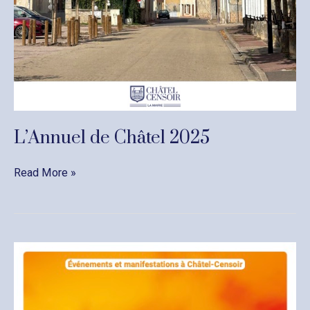
L’Annuel de Châtel 2025
L’Annuel
Read More »
de
Châtel
2025