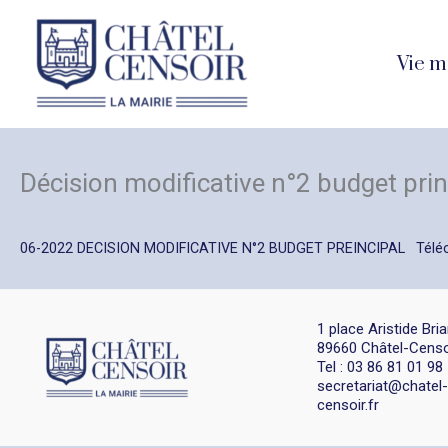
Aller
au
Vie m
contenu
Décision modificative n°2 budget prin
06-2022 DECISION MODIFICATIVE N°2 BUDGET PREINCIPAL
Télé
1 place Aristide Bri
89660 Châtel-Censo
Tel : 03 86 81 01 98
secretariat@chatel-
censoir.fr