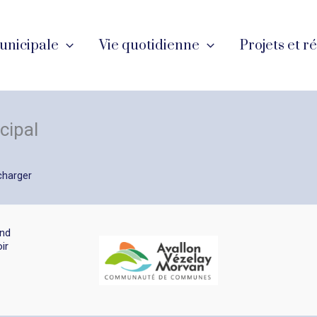
unicipale
Vie quotidienne
Projets et r
cipal
charger
and
ir