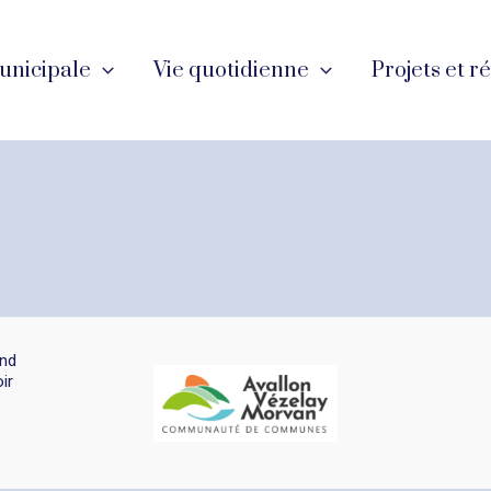
unicipale
Vie quotidienne
Projets et r
and
ir