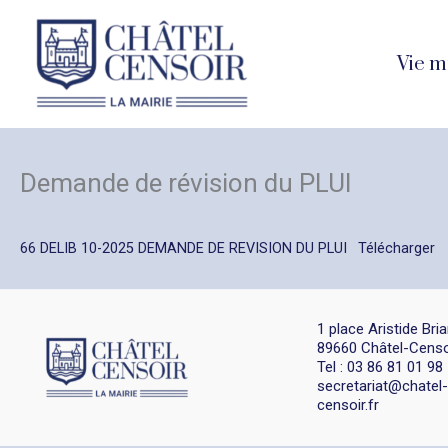
Aller
au
Vie m
contenu
Demande de révision du PLUI
66 DELIB 10-2025 DEMANDE DE REVISION DU PLUI
Télécharger
1 place Aristide Bri
89660 Châtel-Censo
Tel : 03 86 81 01 98
secretariat@chatel-
censoir.fr