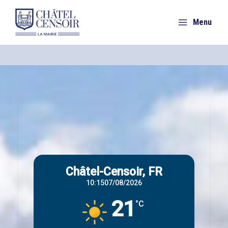
Aller
au
Menu
contenu
Châtel-Censoir, FR
10:15
07/08/2026
21
°C