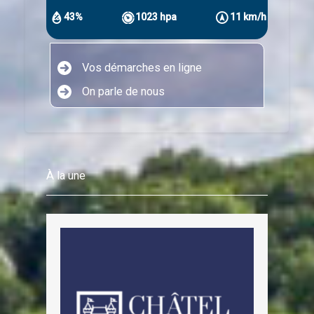
43%
1023 hpa
11 km/h
Vos démarches en ligne
On parle de nous
À la une