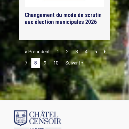
Changement du mode de scrutin
aux élection municipales 2026
« Précédent
1
2
3
4
5
6
7
8
9
10
Suivant »