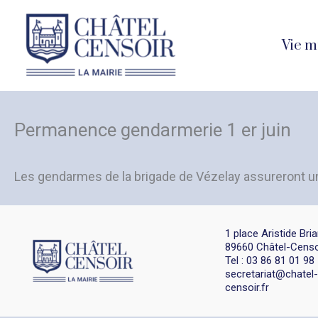
Aller
au
Vie m
contenu
Permanence gendarmerie 1 er juin
Les gendarmes de la brigade de Vézelay assureront u
1 place Aristide Bri
89660 Châtel-Censo
Tel : 03 86 81 01 98
secretariat@chatel-
censoir.fr