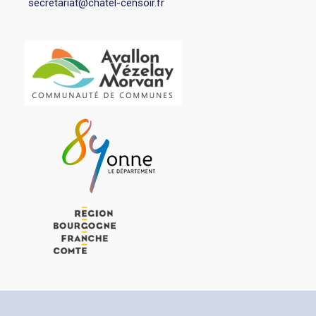
secretariat@chatel-censoir.fr