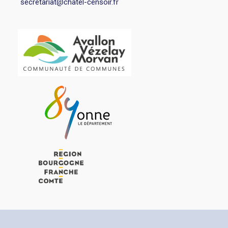
secretariat@chatel-censoir.fr