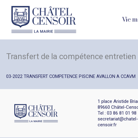
Aller
au
Vie m
contenu
Transfert de la compétence entretien 
03-2022 TRANSFERT COMPETENCE PISCINE AVALLON A CCAVM
1 place Aristide Bri
89660 Châtel-Censo
Tel : 03 86 81 01 98
secretariat@chatel-
censoir.fr