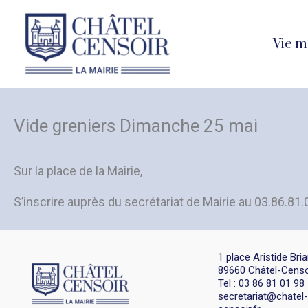
Aller
au
Vie m
contenu
Vide greniers Dimanche 25 mai
Sur la place de la Mairie,
S’inscrire auprès du secrétariat de Mairie au 03.86.8
1 place Aristide Bri
89660 Châtel-Censo
Tel : 03 86 81 01 98
secretariat@chatel-