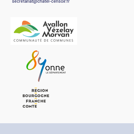
secretariat@chatel-censoir.fr